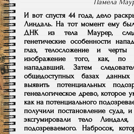
Памела Маур
И вот спустя 44 года, дело раск
Линдаль. На тот момент ему был
ДНК из тела Маурер, следо
генетические особенности напад
глаз, телосложение и черты 
изображение того, как, по 
нападавший. Затем следоват
общедоступных базах данных 
выявить потенциальных подоз
генеалогическое древо, которое 
как на потенциального подозрева
получили постановление суда, и
эксгумировали тело Линдаля
подозреваемого. Набросок, кот