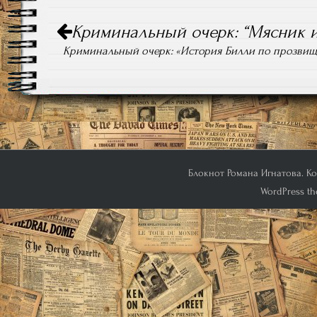
Навигация
Криминальный очерк: “Мясник и
по
записям
Криминальный очерк: «История Билли по прозвищу
Блокнот Романа Игнатова. Кон
WordPress th