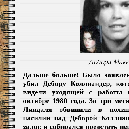
Дебора Макк
Дальше больше! Было заявлен
убил Дебору Коллиандер, кот
видели уходящей с работы 
октябре 1980 года. За три меся
Линдаля обвинили в похищ
насилии над Деборой Коллиа
залог, и собирался предстать пе