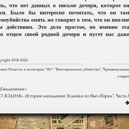
ль, что нет данных о письме дочери, которое о
си. Было бы интересно почитать, что он та
моубийства опять же говорит о том, что он вполн
м действиям. Это дело простое, но именно эт
о отцом своей родной дочери и пугет нас даж
right 2018-2026.
оман Игнатов в категории "
18+
", "
Викторианские убийства
", "
Криминальны
очерк
«Ежедневник».
О ЗОДИАК». История нападений Зодиака из Нью-Йорка”. Часть I