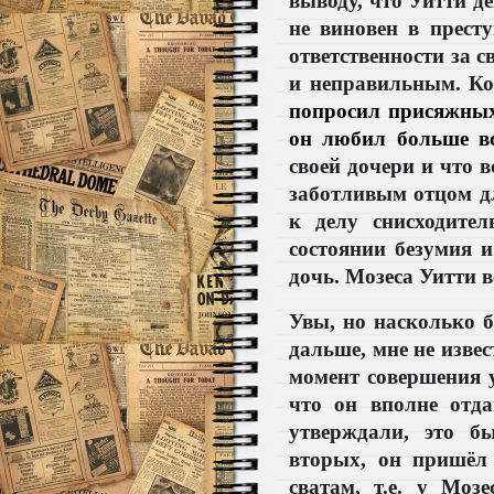
выводу, что Уитти д
не виновен в престу
ответственности за 
и неправильным. К
попросил присяжных 
он любил больше вс
своей дочери и что 
заботливым отцом дл
к делу снисходите
состоянии безумия и
дочь. Мозеса Уитти в
Увы, но насколько 
дальше, мне не извес
момент совершения у
что он вполне отда
утверждали, это б
вторых, он пришёл
сватам, т.е. у Моз