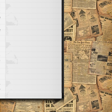
н
м
е
а
е
е
и
.