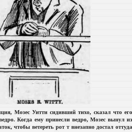
ция, Мозес Уитти сидивший тихо, сказал что ег
едро. Когда ему принесли ведро, Мозес вынул и
ток, чтобы ветереть рот т внезапно достал оттуд