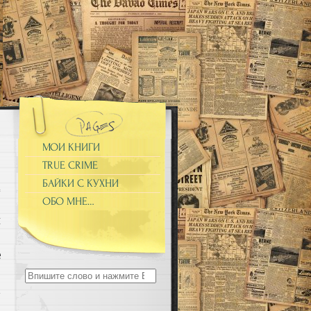
МОИ КНИГИ
TRUE CRIME
БАЙКИ С КУХНИ
ОБО МНЕ…
и
о
е
.
Search
for:
а