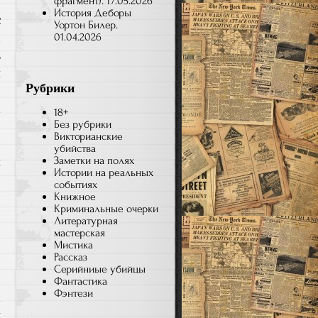
С
фрагмент).
17.05.2026
История Деборы
с
Уортон Билер.
а
01.04.2026
в
н
Рубрики
о
а
18+
Без рубрики
о
Викторианские
о
убийства
й
Заметки на полях
Истории на реальных
событиях
Книжное
,
Криминальные очерки
Литературная
о
мастерская
,
Мистика
Рассказ
.
Серийниые убийцы
.
Фантастика
Фэнтези
а
и