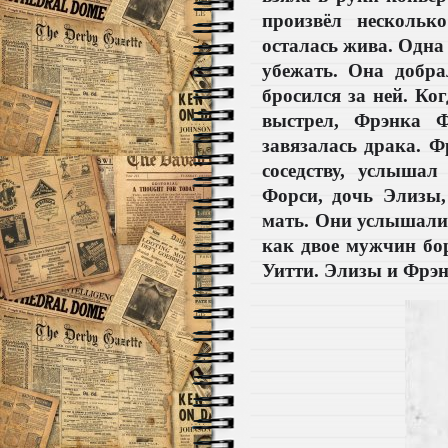
произвёл нескольк
осталась жива. Одна 
убежать. Она добра
бросился за ней. Ко
выстрел, Фрэнка 
завязалась драка. 
соседству, услыша
Форси, дочь Элизы,
мать. Они услышали 
как двое мужчин бо
Уитти. Элизы и Фрэн