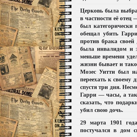
Церковь была выбран
в частности её отец
был категорически 
обещал убить Гарр
против брака своей
была инвалидом и з
меньше времени удел
жизни бывает и такое
Мозес Уитти был н
переехать к своему 
спустя три дня. Нес
Гарри — часы, а та
сказать, что подарк
убил свою дочь.
29 марта 1901 год
постучался в дом с