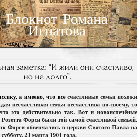
Блокнот Романа
Игнатова
ная заметка: “И жили они счастливо,
но не долго”.
ссику, а имеено, что все
счастливые семьи похож
ждая несчастливая семья несчастлива по-своему, т
что это действительно так. Вот и новоиспечёны
Розетта Форси были той самой счастливой семьёй
нк Форси обвенчались в церкви Святого Павла н
субботу, 23 марта 1901 года.