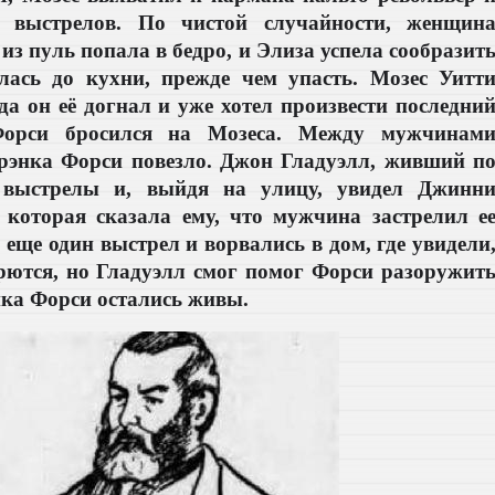
о выстрелов. По чистой случайности, женщин
из пуль попала в бедро, и Элиза успела сообразит
лась до кухни, прежде чем упасть. Мозес Уитт
гда он её догнал и уже хотел произвести последни
Форси бросился на Мозеса. Между мужчинам
Фрэнка Форси повезло. Джон Гладуэлл, живший п
л выстрелы и, выйдя на улицу, увидел Джинн
 которая сказала ему, что мужчина застрелил е
еще один выстрел и ворвались в дом, где увидели
рются, но Гладуэлл смог помог Форси разоружит
ка Форси остались живы.