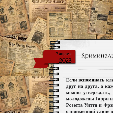
Криминаль
7 апреля
2023
Если вспоминать кла
друг на друга, а ка
можно утверждать, 
молодожены Гарри и 
Розетта Уитти и Фрэ
одноименной улице в 