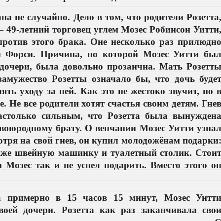
а не случайно. Дело в том, что родители Розетта
 — 49-летний торговец углем Мозес Робинсон Уитти
против этого брака. Оне несколько раз прилюдн
и Форси. Причина, по которой Мозес Уитти бы
 дочери, была довольно прозаична. Мать Розетт
амужество Розетты означало бы, что дочь буде
ять уходу за ней. Как это не жестоко звучит, но 
. Не все родители хотят счастья своим детям. Гне
астолько сильным, что Розетта была вынужден
двоюродному брату.
О венчании Мозес Уитти узна
мотря на свой гнев, он купил молодожёнам подарки
кже швейную машинку и туалетный столик. Стои
и Мозес так и не успел подарить. Вместо этого о
а примерно в 15 часов 15 минут, Мозес Уитт
воей дочери. Розетта как раз заканчивала сво