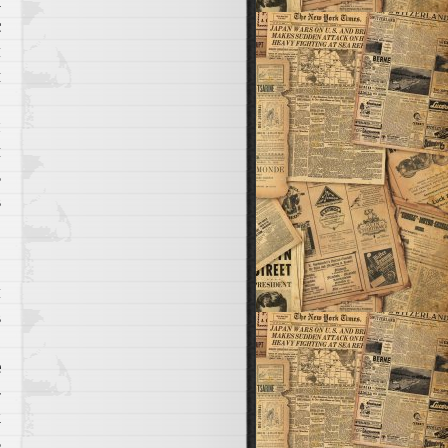
к
с
м
и
о
л
и
ь
в
ю
м
в
,
е
-
к
ь