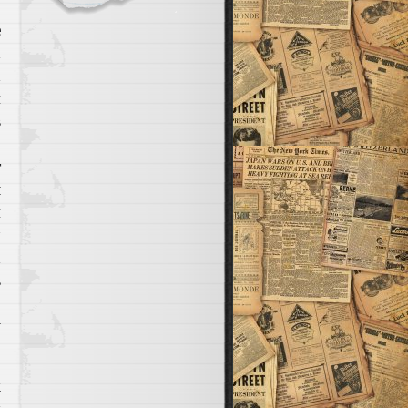
.
е
а
а
и
в
о
т
я
и
л
а
в
ю
я
к