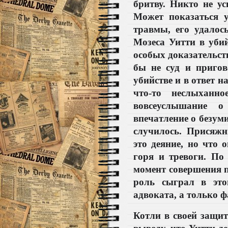
бритву. Никто не ус
Может показаться у
травмы, его удалос
Мозеса Уитти в убий
особых доказательств
бы не суд и пригов
убийстве и в ответ н
что-то неслыханн
вовсеуслышание о
впечатление о безуми
случилось. Присяжн
это деяние, но что о
горя и тревоги. По
момент совершения п
роль сыграл в эт
адвоката, а только
Котли в своей защит