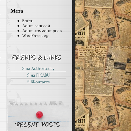
а
Мета
ь
и
Войти
Лента записей
й
Лента комментариев
и
WordPress.org
о
и
е
,
Я на Author.today
ь
Я на PIKABU
Я ВКонтакте