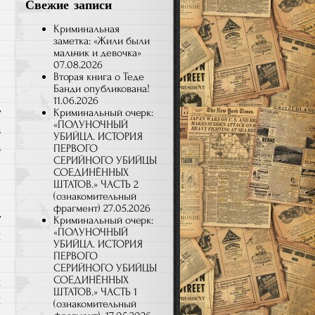
Свежие записи
,
Криминальная
,
заметка: «Жили были
мальчик и девочка»
о
07.08.2026
л
Вторая книга о Теде
Банди опубликована!
ы
11.06.2026
т
Криминальный очерк:
«ПОЛУНОЧНЫЙ
в
УБИЙЦА. ИСТОРИЯ
в
ПЕРВОГО
СЕРИЙНОГО УБИЙЦЫ
а
СОЕДИНЁННЫХ
л
ШТАТОВ.» ЧАСТЬ 2
(ознакомительный
:
фрагмент)
27.05.2026
т
Криминальный очерк:
«ПОЛУНОЧНЫЙ
н
УБИЙЦА. ИСТОРИЯ
ПЕРВОГО
СЕРИЙНОГО УБИЙЦЫ
СОЕДИНЁННЫХ
и
ШТАТОВ.» ЧАСТЬ 1
и
(ознакомительный