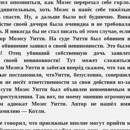
пел опомниться, как Мозес перерезал себе горло
дивительным, хоть Мозес и нанёс себе тяжёлы
ь спасти. Ну, а дальше было всё буднично. Вин
стве своей дочери была очевидна и не требовал
. Я никогда бы не стал писать об этом случае, есл
ор Мозесу Уитти. На суде Уитти был обвинен 
а обвинение заявил о своей невиновности. Это был
ое! Отец убивший собственную дочь заявле
 своей невиновности! Тут может сложитьс
и Мозеса Уитти и забегая вперёд скажем, что так 
ые постановили, чтоУитти, безусловно, соверши
н не несёт ответственности за свои действия из-з
 сути Мозес Уитти был объявлен невменяемым 
реступления. Так вот, по моему мнению огромну
ом адвокат Мозес Уитти. Автор не нашёл им
 фамилию — Котли.
е говорил, что присяжные вполне могут прийти 