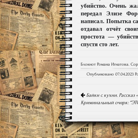
убийство. Очень жа
передал Элизе Фор
написал. Попытка са
отдавал отчёт свои
простота — убийств
спустя сто лет.
Блокнот Романа Игнатова. Copy
Опубликовано 07.04.2023 Р
Навигация
по
Байки с кухни. Рассказ 
записям
Криминальный очерк: “’ЭТ