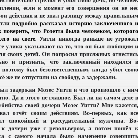
ействительно стрелял и убил свою дочь, но челове
плении, если в момент его совершения он не не
свои действия и не знал разницу между правильны
отли
подробно рассказал историю заключенного 
поверить, что Розетта была человеком, которог
его на свете.
Уитти никогда раньше не угрожа
все улики указывают на то, что он был любящим 
я своих детей. Он попросил присяжных отнестис
льно и признать, что заключенный находился 
 поэтому был безответственным, когда убил сво
сё же не отпустили на свободу, а задержали.
был задержан Мозес Уитти и что произошло с ни
тно. Да и этого не главное. Был ли на самом деле 
бийства своей дочери Мозес Уитти? Мне кажется
вал отчёт своим действиям. Во-первых, как вс
ыл спокойный и рассудительный мужчина. Во
 к дочери уже с револьвером, а потом пошёл 
еса с самого начала было намерение совершит