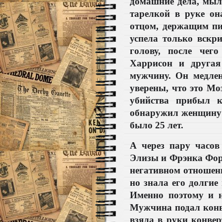
домашние дела, мыла
тарелкой в руке он
отцом, держащим пис
успела только вскр
голову, после чег
Харрисон и другая
мужчину. Он медле
уверены, что это Мо
убийства прибыл к
обнаружил женщину 
было 25 лет.
А через пару часов
Элизы и Фрэнка Форс
негативном отношени
но знала его долгие
Именно поэтому и н
Мужчина подал конве
взяла в руки конвер