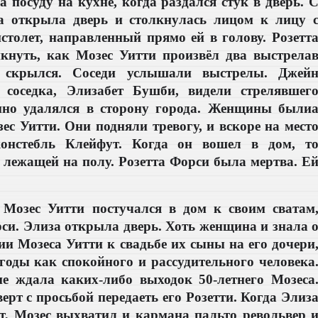
 посуду на кухне, когда раздался стук в дверь. 
а открыла дверь и столкнулась лицом к лицу 
толет, направленный прямо ей в голову. Розетт
икнуть, как Мозес Уитти произвёл два выстрела
о скрылся.
Соседи услышали выстрелы. Джей
 соседка, Элизабет Бушби, видели стрелявшег
нно удалялся в сторону города. Женщины были
зес Уитти. Они подняли тревогу, и вскоре на мест
онстебль Клейфут. Когда он вошел в дом, т
лежащей на полу. Розетта Форси была мертва. Е
 Мозес Уитти постучался в дом к своим сватам
и. Элиза открыла дверь. Хоть женщина и знала 
и Мозеса Уитти к свадьбе их сыны на его дочери
 годы как спокойного и рассудительного человека
е ждала каких-либо выходок 50-летнего Мозеса
рт с просьбой передаеть его Розетти. Когда Элиз
т, Мозес выхватил и кармана пальто револьвер 