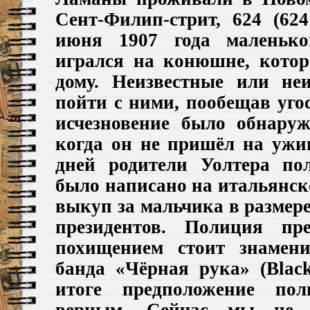
Сент-Филип-стрит, 624
(624
июня 1907 года маленько
игрался на конюшне, кото
дому. Н
еизвестные
или не
пойти с ними,
пообещав уго
исчезновение
был
о
обнаруж
когда
он не пришёл на ужи
дней родители
Уолтера
по
было написано на итальянск
выкуп за мальчика в размер
президентов.
Полиция пре
похищением стоит знамен
банда
«Чёрная рука» (Blac
итоге предположение пол
верным. Сейчас мы не б