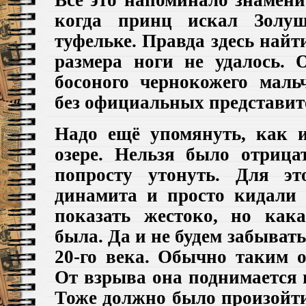
когда принц искал Золуш
туфельке. Правда здесь найт
размера ноги не удалось.
О
босоного чернокожего мал
без официальных представит
Надо ещё упомянуть, как 
озере. Нельзя было отрица
попросту утонуть. Для эт
динамита и просто кидали 
показать жестоко,
но кака
была. Да и не будем забывать
20-го века.
Обычно таким о
От взрыва она поднимается 
Тоже должно было произойти