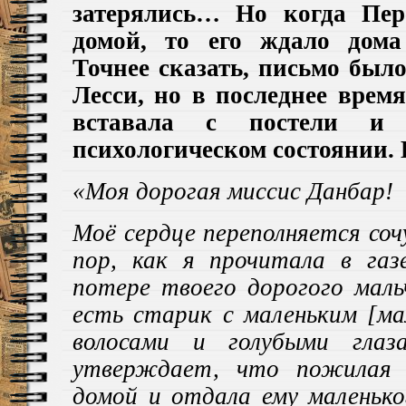
затерялись…
Но когда
Пе
домой, то его ждало дома
Точнее сказать, письмо было
Лесси, но в последнее врем
вставала с постели и
психологическом состоянии. 
«Моя дорогая миссис Данбар!
Моё сердце переполняется соч
пор, как я прочитал
а
в газ
потере твоего дорогого маль
есть старик с маленьким [ма
волосами и голубыми гла
утверждает, что пожилая 
домой и отдала ему маленько