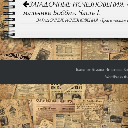
ЗАГАДОЧНЫЕ ИСЧЕЗНОВЕНИЯ: «Тр
по
записям
мальчике Бобби». Часть I.
ЗАГАДОЧНЫЕ ИСЧЕЗНОВЕНИЯ: «Трагическая ист
Блокнот Романа Игнатова. Кон
WordPress th