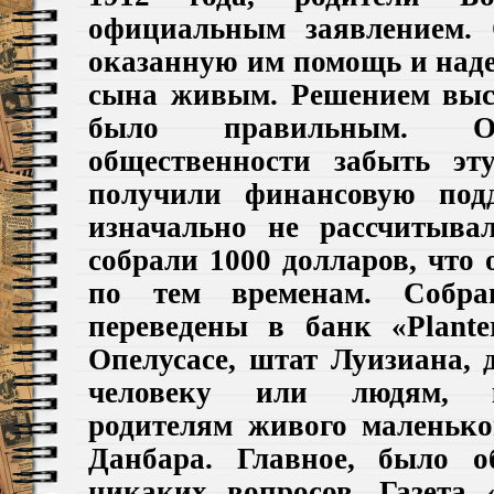
официальным
заявлением.
оказанную им помощь и наде
сына живым. Решением выс
было правильным.
общественности забыть эт
получили финансовую под
изначально не рассчитыва
собрали 1000 долларов, что
по тем временам.
Собр
переведены
в
банк
«Plant
Опелусасе, штат Луизиана,
человеку или людям, к
родителям живого маленько
Данбара.
Главное, было о
никаких вопросов.
Газета 