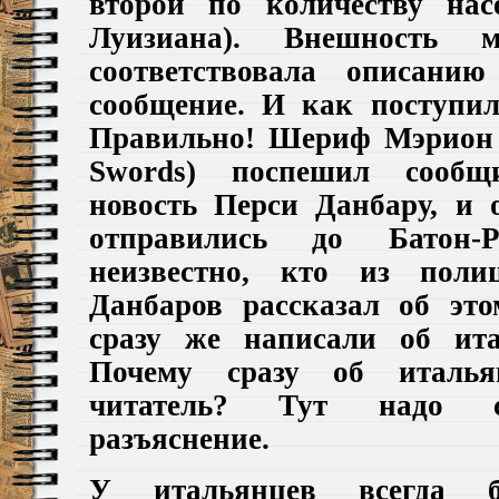
второй по количеству нас
Луизиана
)
. Внешность ма
соответствовала описани
сообщение. И как поступи
П
равильно! Шериф Мэрион
Swords)
поспешил сообщи
новость Перси Данбару, и 
отправились до Батон
неизвестно, кто из поли
Данбар
ов рассказал об это
сразу же написали об ита
Почему сразу об италья
читатель? Тут надо с
разъяснение.
У
итальянцев всегда 