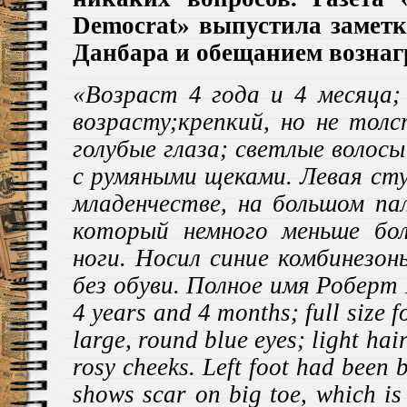
Democrat» выпустила замет
Данбара
и обещанием
возна
«Возраст 4 года и 4 месяца
возрасту;крепкий, но не тол
голубые глаза; светлые волос
с румяными щеками. Левая ст
младенчестве, на большом па
который немного меньше бол
ноги. Носил синие комбинезон
без обуви. Полное имя Роберт
4 years and 4 months; full size fo
large, round blue eyes; light hair
rosy cheeks. Left foot had been
shows scar on big toe, which i