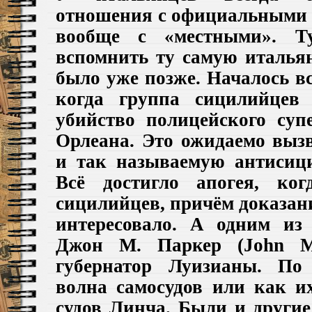
отношения с официальными 
вообще с «местными».
Т
вспомнить ту самую италья
было уже позже. Началось вс
когда группа сицилийцев
убийство полицейского суп
Орлеана.
Это ожидаемо вызв
и так называемую антисиц
Всё достигло апогея, ко
сицилийцев, причём доказан
интересовало. А одним из
Джон М. Паркер
(John M
губернатор Луизианы.
По 
волна самосудов или как 
судов Линча.
Были и другие