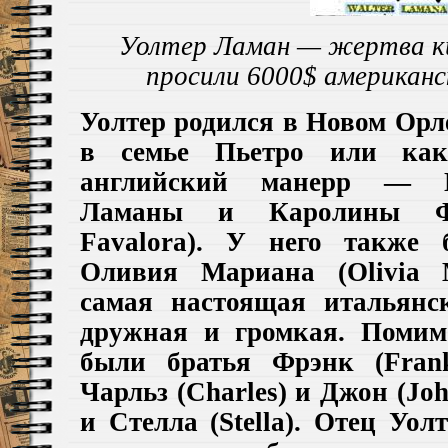
Уолтер Ламан
— жертва ки
просили 6000$ американс
Уолтер
родился в Новом Орле
в семье Пьетро
или как
английский манерр —
Ламаны и Каролины 
Favalora)
. У него
также
Оливия Мариана
(Olivia 
самая настоящая итальянс
дружная и громкая. Поми
были
братья Фрэнк
(Fran
Чарльз
(Charles)
и Джон
(Joh
и Стелла
(Stella)
.
Отец
Уолт