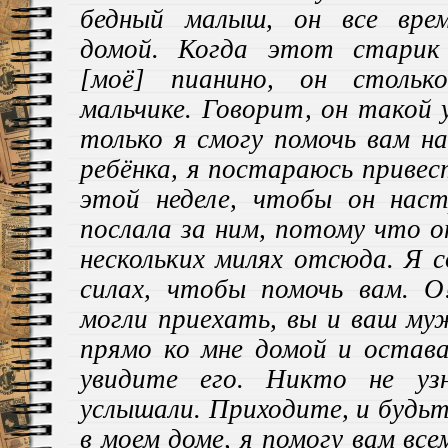
бедный малыш, он все вре
домой.
Когда э
тот старик
[моё]
пианино, он стольк
мальчике. Говор
и
т, он такой 
только я смогу помочь вам н
ребёнка
, я постараюсь привес
этой неделе, чтобы он нас
послал
а
за ним, потому что он
нескольких милях отсюда. Я с
силах, чтобы помочь вам. О
могли приехать, вы и ваш му
прямо ко мне домой и остава
увидите его. Никто не уз
услышали. Приходите, и будь
в моем доме, я помогу вам все