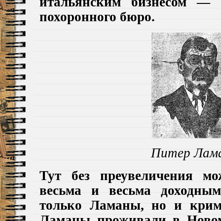
итальянским бизнесом — 
похоронного бюро.
Питер Лам
Тут без преувеличения мо
весьма и весьма доходны
только
Ламаны,
но и
крим
Ламаны проживали
в
Ново