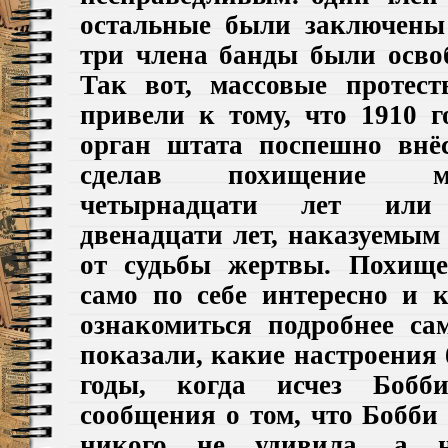
остальные были заключены
три члена банды были освоб
Так вот, массовые протес
привели к тому, что 1910 г
орган штата поспешно внё
сделав похищение м
четырнадцати лет или
двенадцати лет, наказуемым
от судьбы жертвы.
Похищ
само по себе интересно и
ознакомиться подробнее са
показали, какие настроения 
годы, когда исчез Боб
сообщения о том, что Бобби
никого не удивила, а н