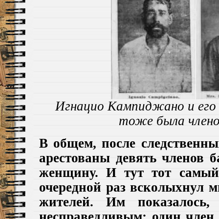
Игнацио Кампиджано
и его
тоже была члено
В общем, после следственн
арестованы девять членов 
женщину.
И тут тот самый
очередной раз всколыхнул 
жителей. Им показалось,
несправедливым: один член 