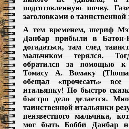
подготовленную почву. Га
заголовками о таинственной 
А
тем временем, шериф
Мэ
Данбар
прибыли в Батон-
догадаться, там след таинс
мальчиком терялся. Т
обратился за помощью к
Томасу А. Вомаку (
Thom
обещал «прочесать» все
итальянку! Но быстро сказк
быстро дело делается. Мн
таинственной итальянки резу
неизвестного мальчика, ко
мог быть Бобби
Данбар
н