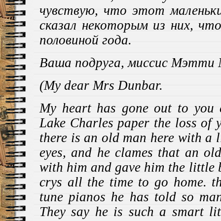
чувствую, что этот маленьк
сказал некоторым из них, чт
половиной года.
Ваша подруга, миссис Мэтти
(My dear Mrs Dunbar.
My heart has gone out to you e
Lake Charles paper the loss of 
there is an old man here with a li
eyes, and he clames that an ol
with him and gave him the little b
crys all the time to go home. t
tune pianos he has told so man
They say he is such a smart lit