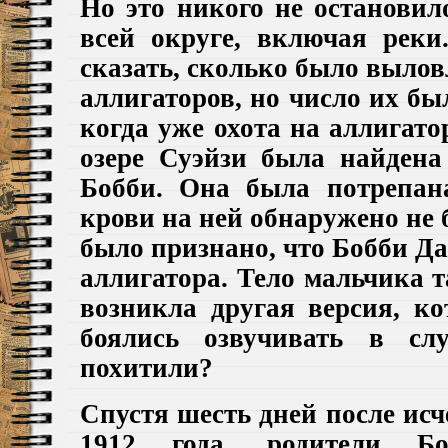
Но это никого не остановил
всей округе, включая реки
сказать, сколько было вылов
аллигаторов, но число их б
когда уже охота на аллигато
озере
Суэйзи
была найдена
Бобби.
Она была потрепана
крови на ней обнаружено не
было признано, что Бобби
Д
аллигатора
.
Тел
о
мальчика
т
возникла другая версия, ко
боялись озвучивать в сл
похитили?
Спустя шесть дней после ис
1912 года,
родители Б