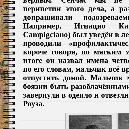
перипетии этого дела, а
ра
допрашивали подозревае
Например, Игнацио Кам
Campigciano) был уведён в ле
проводили «профилактиче
короче говоря, по мягким 
итоге он назвал имена четв
по его словам, мальчик всё 
отпустить домой. Мальчик 
бояз
н
и быть разоблачёнными
завернули в одеяло и отвезли
Роуза.