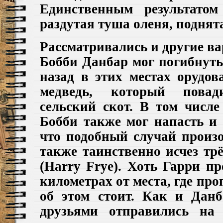
Единственным результато
раздутая
туша оленя,
поднята
Рассматривались и другие в
Бобби
Данбар
мог погибнуть
назад в этих местах орудо
медведь, который повад
сельский скот. В том числе
Бобби также мог напасть и 
что подобный случай произо
также таинственно исчез тр
(
Harry Frye
)
.
Хоть Гарри
п
р
километрах от места, где пр
об этом стоит.
Как и Данб
друзьями отправились на