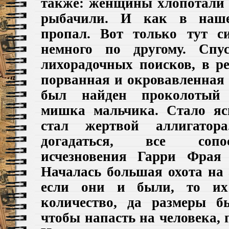
также: женщины хлопотали 
рыбачили.
И как в наше
пропал. Вот только тут с
немного по другому. Сп
лихорадочных поисков, в р
порванная и окровавленная 
был найден проколотый
мишка мальчика. Стало я
стал жертвой аллигато
догадаться,
все сопо
исчезновения
Гарри Фра
я
Началась большая охота на 
если они и были, то их
количество, да размеры б
чтобы напасть на человека, 