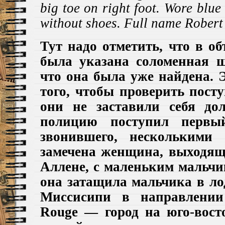
big toe on right foot. Wore blu
without shoes. Full name Robert
Т
ут надо отметить, что в о
была указана соломенная 
что она была уже найдена. 
того, чтобы проверить пост
они не заставили себя до
полицию поступил перв
звонившего, несколькими
замечена женщина, выходяща
Аллене, с маленьким мальчи
она затащила мальчика в ло
Миссисипи в направлени
Rouge —
город на юго-вос