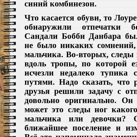
синий комбинезон.
Что касается обуви, то
Лоуре
обнаружили отпечатки б
Сандали Бобби Данбара был
не было никаких сомнений,
мальчика.
Во-вторых, следы 
вдоль тропы, по которой е
исчезли недалеко тупика 
путями.
Надо сказать, что 
друзья решили задачу с от
довольно оригинально. Он 
может это следы ног какого
мальчика
или девочки? 
ближайшее поселение и
из
Всё это напоминало знамени