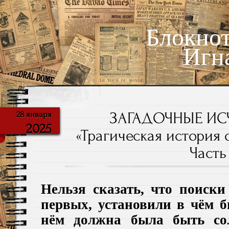
Блокно
Игн
ЗАГАДОЧНЫЕ ИС
28 января
2025
«Трагическая история 
Часть 
Нельзя сказать, что поиски
первых,
установили в чём б
нём должн
а
была быть со