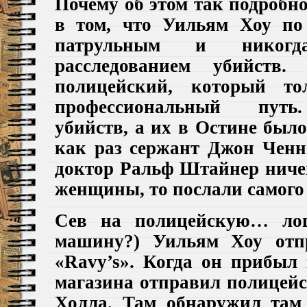
Почему об этом так подробн
в том, что Уильям Хоу п
патрульным и никогд
расследованием убийств
полицейский, который то
профессиональный путь.
убийств, а их в Остине было
как раз сержант Джон Ченн
доктор Ральф Штайнер ничег
женщины, то послали самого
Сев на полицейскую… ло
машину?) Уильям Хоу отп
«Ravy’s». Когда он прибыл 
магазина отправил полицейс
Холла. Там обнаружил там