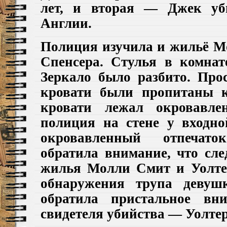
лет, и вторая — Джек уб
Англии.
Полиция изучила и жильё М
Спенсера. Стулья в комна
Зеркало было разбито. Пр
кровати были пропитаны к
кровати лежал окровавле
полиция на стене у входн
окровавленный отпечат
обратила внимание, что сле
жилья Молли Смит и Уолте
обнаружения трупа девуш
обратила пристальное вн
свидетеля убийства — Уолтер