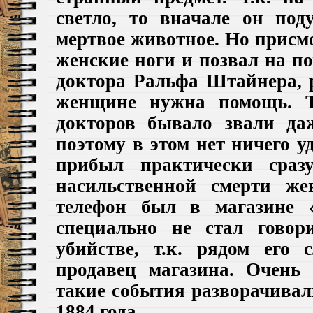
светло, то вначале он под
мертвое животное. Но присм
женские ноги и позвал на п
доктора Ральфа Штайнера, 
женщине нужна помощь. Т
докторов бывало звали да
поэтому в этом нет ничего у
прибыл практически сраз
насильственной смерти ж
телефон был в магазине «
специально не стал говор
убийстве, т.к. рядом его
продавец магазина. Очень
такие события разворачивал
1884 года.