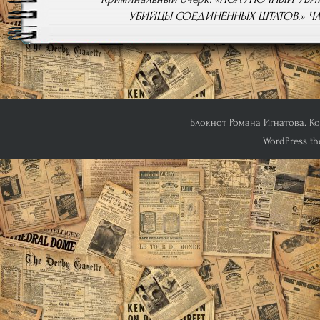
УБИЙЦЫ СОЕДИНЁННЫХ ШТАТОВ.» ЧАС
Блокнот Романа Игнатова. Кон
WordPress th