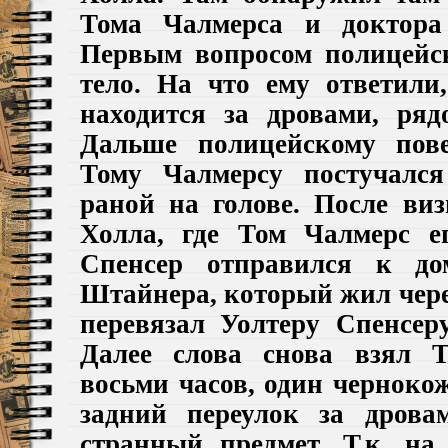
Тома Чалмерса и доктора
Первым вопросом полицейск
тело. На что ему ответил
находится за дровами, ряд
Дальше полицейскому пов
Тому Чалмерсу постучался
раной на голове. После ви
Холла, где Том Чалмерс е
Спенсер отправился к до
Штайнера, который жил чере
перевязал Уолтеру Спенсеру
Далее слова снова взял 
восьми часов, один черноко
задний переулок за дрова
странный предмет. Т.к. н