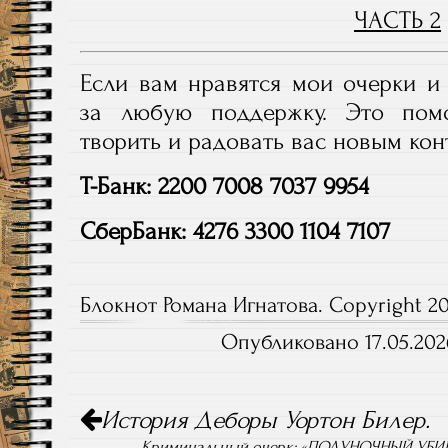
ЧАСТЬ 2
Если
вам
нравятся
мои
очерки
и
за
любую
поддержку.
Это
помо
творить
и
радовать
вас
новым
кон
Т-Банк: 2200 7008 7037 9954
СберБанк: 4276 3300 1104 7107
Блокнот Романа Игнатова. Copyright 20
Опубликовано 17.05.202
Навигация
История Деборы Уортон Билер.
по
записям
Криминальный очерк: «ПОЛУНОЧНЫЙ УБ