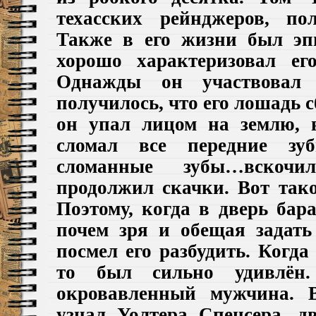
техасских рейнджеров, по
Также в его жизни был эп
хорошо характеризовал ег
Однажды он участвовал
получилось, что его лошадь с
он упал лицом на землю, в
сломал все передние зу
сломанные зубы…вско
продолжил скачки. Вот так
Поэтому, когда в дверь бар
почем зря и обещая задать
посмел его разбудить. Когда
то был сильно удивлён.
окровавленный мужчина. 
узнал Уолтера Спенсера, дв