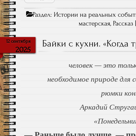
Раздел:
Истории на реальных событ
мастерская
,
Рассказ
Байки с кухни. «Когда 
12 сентября
2025
человек — это толь
необходимое природе для с
рюмки кон
Аркадий Стругац
«Понедельни
— Раньше было лучше, — пр