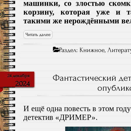
машинки, со злостью ском
корзину, которая уже и 
такими же нерождёнными ве
Читать далее
Раздел:
Книжное
,
Литерат
Фантастический де
24 декабря
2024
опублик
И ещё одна повесть в этом год
детектив «ДРИМЕР».