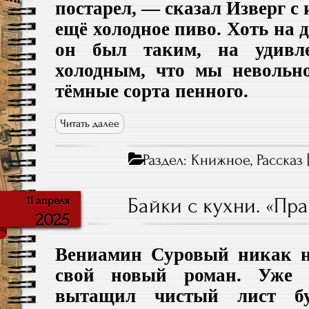
постарел, — сказал Изверг с
ещё холодное пиво. Хоть на д
он был таким, на удивл
холодным, что мы невольн
тёмные сорта пенного.
Читать далее
Раздел:
Книжное
,
Рассказ
Байки с кухни. «Пр
11 апреля
2025
Вениамин Суровый никак н
свой новый роман. Уже 
вытащил чистый лист б