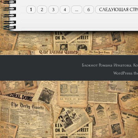
1
2
3
4
…
6
СЛЕДУЮЩАЯ СТР
Блокнот Романа Игнатова. Кон
WordPress th