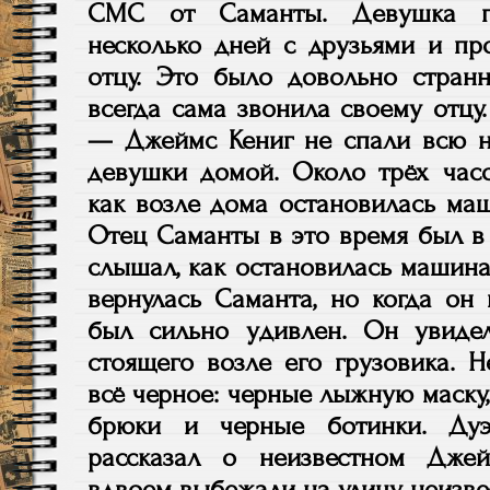
СМС от Саманты. Девушка пи
несколько дней с друзьями и пр
отцу. Это было довольно стран
всегда сама звонила своему отц
— Джеймс Кениг не спали всю н
девушки домой. Около трёх часо
как возле дома остановилась маш
Отец Саманты в это время был в 
слышал, как остановилась машина
вернулась Саманта, но когда он
был сильно удивлен. Он увиде
стоящего возле его грузовика. 
всё черное: черные лыжную маску
брюки и черные ботинки. Ду
рассказал о неизвестном Джей
вдвоем выбежали на улицу, неизв