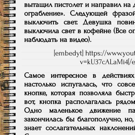
вытащил пистолет и направил на 
ограбление». Следующей фразо
выключить свет. Девушка пови
выключила свет в кофейне (Все 
наблюдать на видео).
[embedyt] https://www.yo
v=kU37cALaMi4[/
Самое интересное в действия
настолько испугалась, что сов
кнопке, которая позволяла быст
вот, кнопка располагалась рядо
Одно маленькое движение па
закончилась бы благополучно, но, 
знает сослагательных наклонени