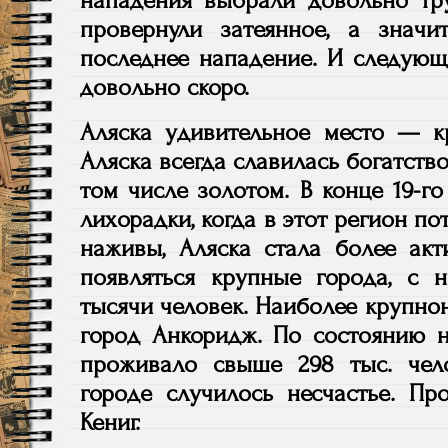
нападения выбрали довольно тр
провернули затеянное, а знач
последнее нападение. И следующ
довольно скоро.
Аляска удивительное место — кр
Аляска всегда славилась богатств
том числе золотом. В конце 19-г
лихорадки, когда в этот регион по
наживы, Аляска стала более акт
появляться крупные города, с 
тысячи человек. Наиболее крупно
город Анкоридж. По состоянию н
проживало свыше 298 тыс. чел
городе случилось несчастье. Пр
Кениг.