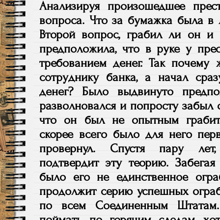
Анализируя произошедшее прест
вопроса. Что за бумажка была в 
Второй вопрос, грабил ли он и
предположила, что в руке у пре
требованием денег. Так почему 
сотруднику банка, а начал сраз
денег? Было выдвинуто предпо
разволновался и попросту забыл о 
что он был не опытным грабит
скорее всего было для него пер
провернул. Спустя пару лет,
подтвердит эту теорию. Забегая
было его не единственное огра
продолжит серию успешных ограб
по всем Соединенным Штатам.
поймать по горячим следам, х