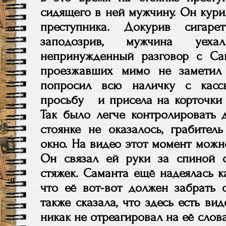
сидящего в ней мужчину. Он кури
преступника. Докурив сигар
заподозрив, мужчина уеха
непринужденный разговор с Са
проезжавших мимо не заметил 
попросил всю наличку с касс
просьбу и присела на корточки 
Так было легче контролировать 
стоянке не оказалось, грабител
окно. На видео этот момент можно
Он связал ей руки за спиной 
стяжек. Саманта ещё надеялась ка
что её вот-вот должен забрать 
также сказала, что здесь есть ви
никак не отреагировал на её слова