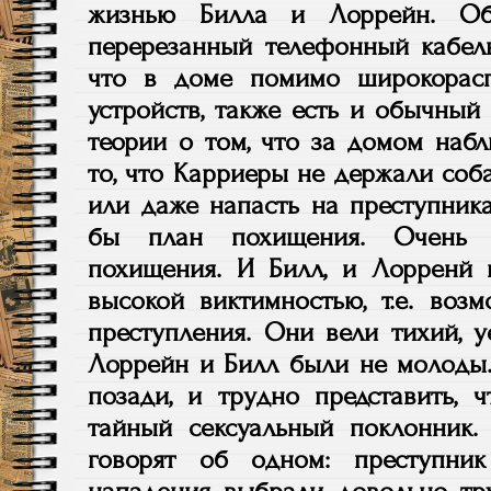
жизнью Билла и Лоррейн. Об 
перерезанный телефонный кабель
что в доме помимо широкорас
устройств, также есть и обычный
теории о том, что за домом набл
то, что Карриеры не держали соба
или даже напасть на преступника
бы план похищения. Очень 
похищения. И Билл, и Лорренй 
высокой виктимностью, т.е. воз
преступления. Они вели тихий, 
Лоррейн и Билл были не молоды
позади, и трудно представить, 
тайный сексуальный поклонник.
говорят об одном: преступни