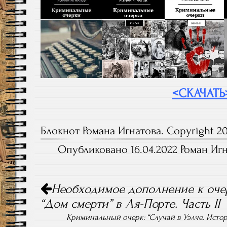
<СКАЧАТЬ
Блокнот Романа Игнатова. Copyright 20
Опубликовано 16.04.2022 Роман Игн
Навигация
Необходимое дополнение к очер
по
записям
“Дом смерти” в Ля-Порте. Часть II
Криминальный очерк: “Случай в Уэлче. Истор