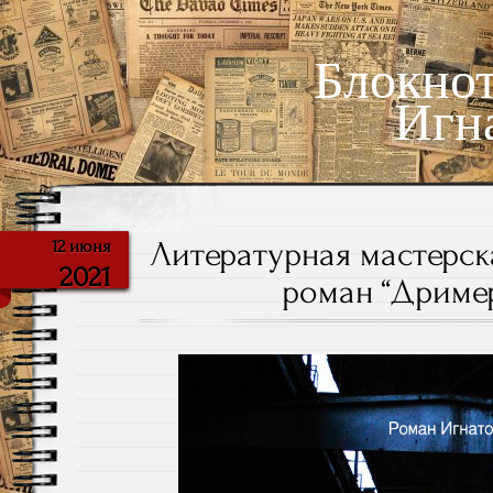
Блокно
Игн
Литературная мастерск
12 июня
2021
роман “Дример”.