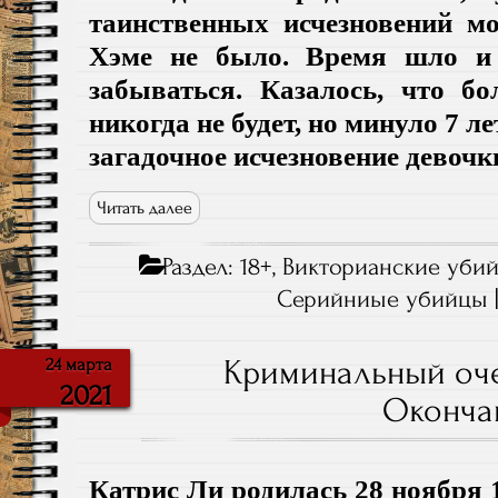
таинственных исчезновений м
Хэме не было. Время шло и 
забываться. Казалось, что б
никогда не будет, но минуло 7 л
загадочное исчезновение девочк
Читать далее
Раздел:
18+
,
Викторианские убий
Серийниые убийцы
Криминальный оче
24 марта
2021
Оконча
Катрис Ли родилась 28 ноября 