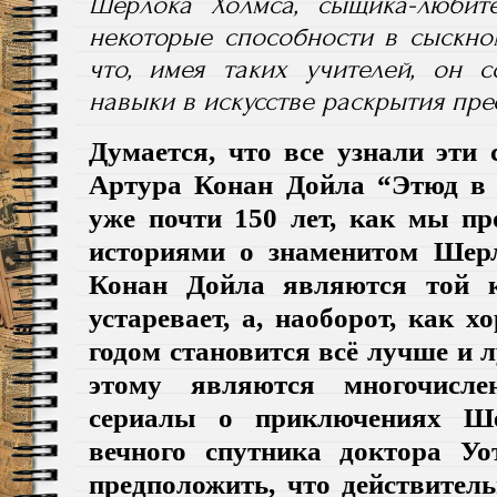
Шерлока Холмса, сыщика-любит
некоторые способности в сыскном
что, имея таких учителей, он 
навыки в искусстве раскрытия пре
Думается, что все узнали эти 
Артура Конан Дойла “Этюд в 
уже почти 150 лет, как мы п
историями о знаменитом Шерл
Конан Дойла являются той к
устаревает, а, наоборот, как 
годом становится всё лучше и
этому являются многочисл
сериалы о приключениях Ш
вечного спутника доктора Уо
предположить, что действител