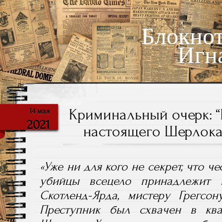
Блокно
Игн
Криминальный очерк: 
14 мая
2021
настоящего Шерлока 
«Уже ни для кого не секрет, что ч
убийцы всецело принадлежит 
Скотленд-Ярда, мистеру Грегсон
Преступник был схвачен в ква